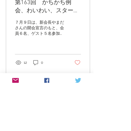
第163回 かちかち例
があった」という、ないも
のに着目する”発想の盲
会、わいわい、スター
点”に気付かせてくれまし
ト！
た。 喜餅さんからの論評
７月９日は、新会長やまだ
は、「即興だと説明が多く
さんの開会宣言のもと、会
なりがち。構成を組み立て
員６名、ゲスト５名参加
直せば、コンテストスピー
で、いろんな視点が飛び交
チにもなる！」と、将来性
う、活気ある幕開けとなり
を見込んだ、最高のフィー
ました！ ゲストの方々は、
ドバックでした。 ２人目の
見学１回目、２回目、３回
ののべさんは、サッカーワ
目の方と、近隣クラブから
12
0
ールドカップ観戦で盛り上
２名でした。 そのうちの１
がった話から。かつてはな
人は今期のD7エリアディレ
かった、「前後半ごとの水
クターさん。新年度初回の
飲み休...
例会でお越しいただくお気
遣いと、二次会での各会員
へのお声がけに、心強さを
感じました！ 準備スピーチ
は３人。 早々に立候補され
た喜餅さんは、前回までの
スピーチ『ココロのすっぴ
ん』をさらに磨かれていま
した。 来月はどんなスピー