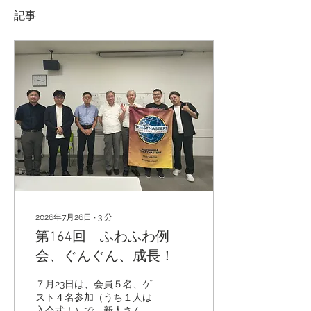
記事
2026年7月26日
∙
3
分
第164回 ふわふわ例
会、ぐんぐん、成長！
７月23日は、会員５名、ゲ
スト４名参加（うち１人は
入会式！）で、新人さんに