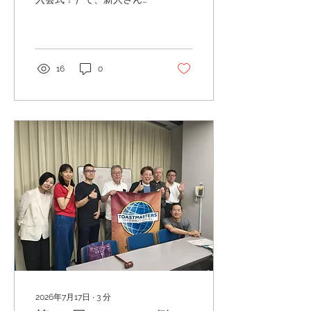
やさしい例会であるととも
に、ゲストの方、既存会員
ともに、めまぐるしい成長
が確認できた例会となりま
した！ ゲストの方々は、ま
16
0
たまた見学１回目、２回
目、３回目の方と、この日
にご入会の方でした。 会長
が板についてきたやまださ
んの開会宣言に始まり、入
会動議・審査・入会式にス
ムーズに移行、無事ひらり
んさんの入会が可決されま
した👏 準備スピーチは３
人。 １人目は、「スピーカ
ーが足りないなら・・」
と、ほぼ即興で準備スピー
チに立候補したやまださ
ん！ ８年ぶりに集まった小
学校時代の同級生男子との
会話から見つけた、ご自身
との共通点「人生で選んだ
2026年7月17日
∙
3
分
道の代わりに、削除した道