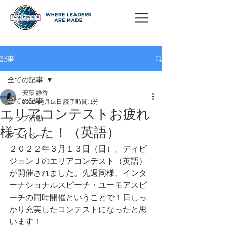
記事
全ての記事
安藤 静香
全ての記事
2022年3月14日
読了時間: 1分
エリアコンテストお疲れ
クラブ活動
様でした！（英語）
プライベート
２０２２年３月１３日（日）、ディビ
ジョンＪのエリアコンテスト（英語）
が開催されました。先週同様、インタ
ーナショナルスピーチ・ユーモアスピ
ーチの同時開催ということで１日しっ
かり充実したコンテストになったと思
います！